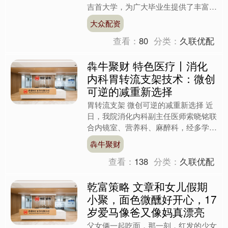
吉首大学，为广大毕业生提供了丰富的
就业机会与创业支持。这次活动吸引了
大众配资
200多优质岗位，旨在....
查看：
80
分类：
久联优配
犇牛聚财 特色医疗丨消化
内科胃转流支架技术：微创
可逆的减重新选择
胃转流支架 微创可逆的减重新选择 近
日，我院消化内科副主任医师索晓铭联
合内镜室、营养科、麻醉科，经多学科
诊疗（MDT）讨论后，成功实施了我
犇牛聚财
院首例胃转流支架置入术....
查看：
138
分类：
久联优配
乾富策略 文章和女儿假期
小聚，面色微醺好开心，17
岁爱马像爸又像妈真漂亮
父女俩一起吃面，那一刻，红发的少女