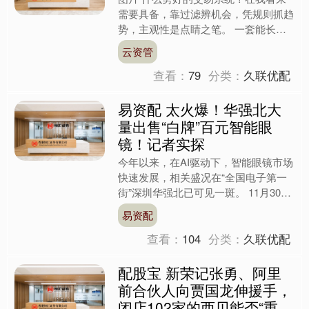
需要具备，靠过滤辨机会，凭规则抓趋
势，主观性是点睛之笔。 一套能长期
赚钱的交易系统，从不是 “什么机会都
云资管
要”，而是懂得用 “过....
查看：
79
分类：
久联优配
易资配 太火爆！华强北大
量出售“白牌”百元智能眼
镜！记者实探
今年以来，在AI驱动下，智能眼镜市场
快速发展，相关盛况在“全国电子第一
街”深圳华强北已可见一斑。 11月30日
下午，证券时报·e公司记者来到深圳华
易资配
强北发现，整个....
查看：
104
分类：
久联优配
配股宝 新荣记张勇、阿里
前合伙人向贾国龙伸援手，
闭店102家的西贝能否“重