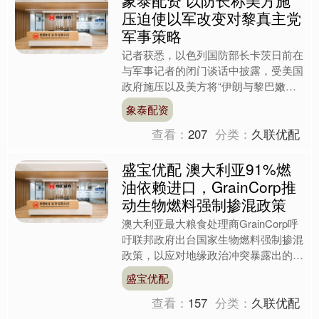
压迫使以军改变对黎真主党
军事策略
记者获悉，以色列国防部长卡茨日前在
与军事记者的闭门谈话中披露，受美国
政府施压以及美方将“伊朗与黎巴嫩相
互绑定”的政策影响，以军被迫改变了
象泰配资
针对黎巴嫩真主党的军事策....
查看：
207
分类：
久联优配
盛宝优配 澳大利亚91%燃
油依赖进口，GrainCorp推
动生物燃料强制掺混政策
澳大利亚最大粮食处理商GrainCorp呼
吁联邦政府出台国家生物燃料强制掺混
政策，以应对地缘政治冲突暴露出的能
源脆弱性问题。该公司首席执行官
盛宝优配
Robert Spu....
查看：
157
分类：
久联优配