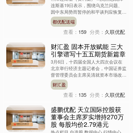
连斯基19日表示，围绕乌克兰问题、
因中东局势而暂停的和平谈判应恢复，
乌方谈判代表团的政治层面成员已经启
都优配送端
程，预计21日在美国与美....
查看：
159
分类：
久联优配
财汇盈 固本开放赋能 三大
引擎谱写十五五期货新篇章
3月6日，十四届全国人大四次会议在
北京举行经济主题记者会，中国证券监
督管理委员会主席吴清就资本市场改革
发展相关问题进行了回应，他强
财汇盈
调，“十五五”时期将丰富跨周期....
查看：
135
分类：
久联优配
盛鹏优配 天立国际控股获
董事会主席罗实增持270万
股 每股均价2.79港元
热点栏目 自选股 数据中心 行情中心