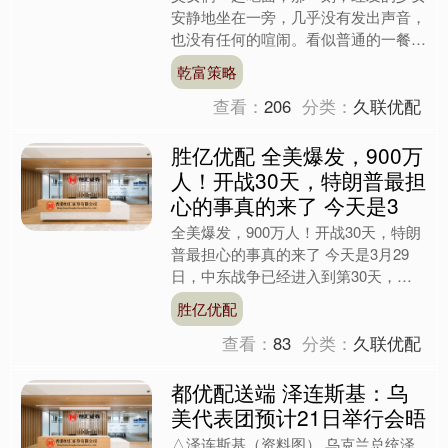
安静地坐在一旁，几乎没有发出声音，
也没有任何的喧闹。看似普通的一餐，
却藏着十年来无声的爱和沉默的陪伴。
乾富策略
4月4日，清明节的那一....
查看：
206
分类：
久联优配
胜亿优配 全美爆发，900万
人！开战30天，特朗普最担
心的事真的来了 今天是3
全美爆发，900万人！开战30天，特朗
普最担心的事真的来了 今天是3月29
日，中东战争已经进入到第30天，特
朗普遇上大麻烦了，摊上大事了，这个
胜亿优配
大事儿不是在中东战....
查看：
83
分类：
久联优配
都优配送端 泽连斯基：乌
美代表团预计21日举行会晤
△泽连斯基（资料图） 乌克兰总统泽