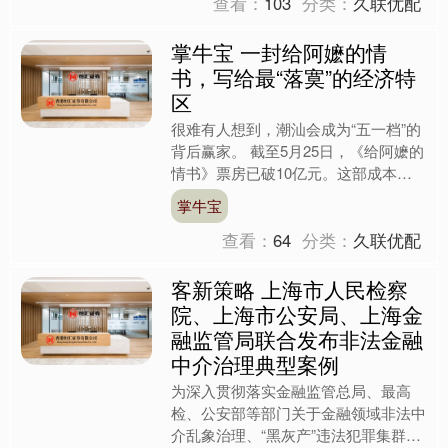
查看：
103
分类：
久联优配
掌牛宝 一封给阿嬷的情
书，写给最“落寞”的经济特
区
很难有人想到，潮汕会成为“五一档”的
背后赢家。 截至5月25日，《给阿嬷的
情书》票房已破10亿元。这部成本仅
1400万元、全员素人出演的纯潮汕方
掌牛宝
言电影，一度被认....
查看：
64
分类：
久联优配
客新策略 上海市人民检察
院、上海市公安局、上海金
融监管局联合发布非法金融
中介治理典型案例
为深入贯彻落实金融监管总局、最高
检、公安部等部门关于金融领域非法中
介乱象治理、“黑灰产”违法犯罪集群打