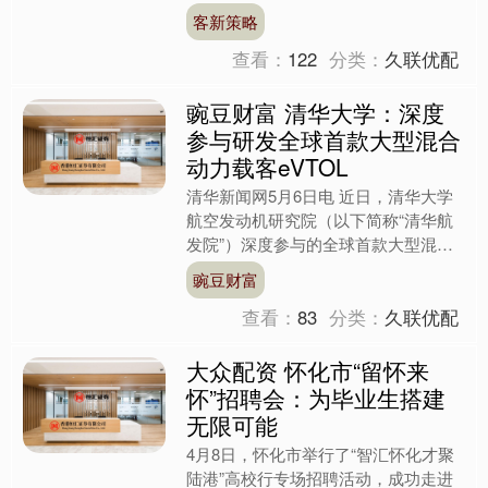
击的工作要求，进一步做好上海地区非
客新策略
法金融中介乱象治理工作，....
查看：
122
分类：
久联优配
豌豆财富 清华大学：深度
参与研发全球首款大型混合
动力载客eVTOL
清华新闻网5月6日电 近日，清华大学
航空发动机研究院（以下简称“清华航
发院”）深度参与的全球首款大型混合
动力倾转旋翼载客电动垂直起降飞行器
豌豆财富
（eVTOL）——DF....
查看：
83
分类：
久联优配
大众配资 怀化市“留怀来
怀”招聘会：为毕业生搭建
无限可能
4月8日，怀化市举行了“智汇怀化才聚
陆港”高校行专场招聘活动，成功走进