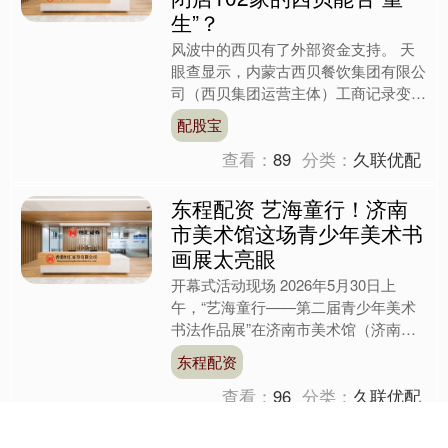
生”？
风波中的西贝有了外部资金支持。 天
眼查显示，内蒙古西贝餐饮集团有限公
司（西贝集团运营主体）工商记录变更
——公司获得A轮融资，投资方包括台
配股宝
州新荣泰投资有限公司、呼....
查看：
89
分类：
久联优配
东程配资 艺海童行！济南
市美术馆这场青少年美术书
画展太亮眼
开幕式活动现场 2026年5月30日上
午，“艺海童行——第二届青少年美术
书法作品展”在济南市美术馆（济南画
院）开幕，展览由济南市美术馆（济南
东程配资
画院）、山东省妇女儿....
查看：
96
分类：
久联优配
招财猫配资 突破传统模