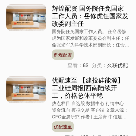
辉煌配资 国务院任免国家
工作人员：岳修虎任国家发
改委副主任
国务院任免国家工作人员。 任命岳修
虎为国家发展和改革委员会副主任；任
命张光军为科学技术部副部长；任命罗
天舒为国家税务总局副局长；任命胡今
辉煌配资
扬为国家国际发展合作署副....
查看：
82
分类：
久联优配
优配速至 【建投硅能源】
工业硅周报|西南陆续开
工，价格总体平稳
热点栏目 自选股 数据中心 行情中心
资金流向 模拟交易 客户端 文章来源：
CFC金属研究 作者 | 王彦青 中信建投
期货研究发展部 期货交易咨询业务资
优配速至
格：证监....