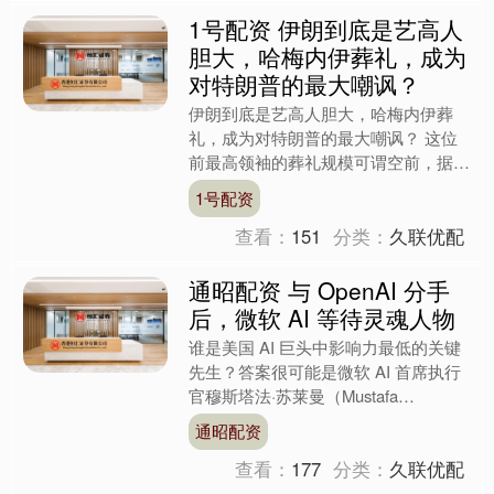
1号配资 伊朗到底是艺高人
胆大，哈梅内伊葬礼，成为
对特朗普的最大嘲讽？
伊朗到底是艺高人胆大，哈梅内伊葬
礼，成为对特朗普的最大嘲讽？ 这位
前最高领袖的葬礼规模可谓空前，据伊
朗官方说法，大约有100个国家派代表
1号配资
出席，其中至少包含了8位....
查看：
151
分类：
久联优配
通昭配资 与 OpenAI 分手
后，微软 AI 等待灵魂人物
谁是美国 AI 巨头中影响力最低的关键
先生？答案很可能是微软 AI 首席执行
官穆斯塔法·苏莱曼（Mustafa
Suleyman）。 以社交媒体X为例，
通昭配资
Open....
查看：
177
分类：
久联优配