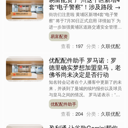
套“电子警察”！涉及路段 →
街坊们注意啦 黄埔区新增4套“电子警
察” 将于7月30日正式启用 详情如下 为
进一步加强黄埔区道路交通安全管理，
规范道路交通通行秩序，黄埔公安交管
易富配资
部门启用4套“....
查看：
197
分类：
久联优配
优配配件助手 罗马诺：罗
德里确实梦想加盟皇马，老
佛爷尚未决定是否行动
知名转会记者在个人播客中更新了的未
来，并谈到了曼城的续约报价以及球员
与皇马之间的情况。 罗马诺表示：“接
下来，我再向大家更新两条消息。第一
优配配件助手
条是关于罗德里的。 罗....
查看：
204
分类：
久联优配
盈利通 让谷歌Gemini帮你