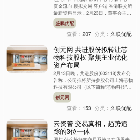
资金流向 模拟交易 客户端 香港联交所
最新资料显示，2月23日，董事会主席
罗实增持天立国际控股（01773）270
盛鹏优配
万股，每....
查看：
207
分类：
久联优配
创元网 共进股份拟转让芯
物科技股权 聚焦主业优化
资产布局
2月13日晚，共进股份(603118)发布公
告称，公司拟将所持参股公司上海芯物
科技有限公司（以下简称“芯物科技”）
21.8340%股权，转让予上海芯珵科技
创元网
合伙企....
查看：
153
分类：
久联优配
云资管 交易真相，趋势追
踪的3位一体
图片 什么势好的交易系统？在我看来