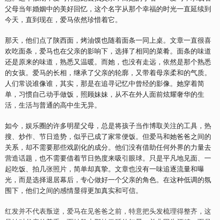
父母当年婚姻中的美好回忆，这个名字从那个幸福的时光一直延续到
今天，直到现在，爱马依然珍惜着它。
那天，他们点了陕西面，烤油馍也随着面条一同上桌。文章一直很喜
欢吃面条，爱马也在父亲的影响下，选择了相同的菜肴。面条的味道
还是原来的味道，熟悉又温暖。而她，也没有走远，依然是那个熟悉
的女孩。爱马的长相，继承了父亲的轮廓，又带着母亲柔和的气质。
人们常说谁像谁，其实，那是在追寻记忆中曾经的影像。她穿着简
单，习惯自己动手做饭，照顾妹妹，从不在外人面前炫耀奢华的生
活，生活与普通的高中生无异。
如今，娱乐圈的许多明星父母，总是将孩子当作博取关注的工具，热
搜、炒作、节日造势，似乎已成了家常便饭。但爱马和她爸爸之间的
关系，却不需要那些戏剧化的成分。他们没有借助任何外界的力量去
营造话题，也不需要借着节日热度来吸引眼球。只是平凡地见面、一
起吃饭、拍几张照片，简单却真挚。文章也没有一味追逐流量和曝
光，而是选择退居幕后，专心做好一个父亲的角色。在这种低调的氛
围下，他们之间的感情显得更加真实和可信。
红发并不代表叛逆，爱马在见爸爸之前，特意把头发梳理得整齐，这