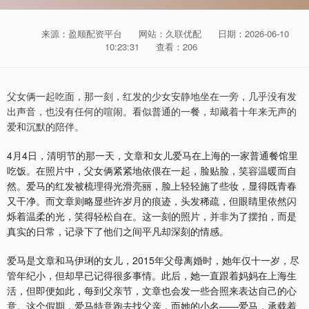
来源：盈顺配资平台
网站：久联优配
日期：2026-06-10
10:23:31
查看：206
父女俩一起吃面，那一刻，红发的少女安静地坐在一旁，几乎没有发
出声音，也没有任何的喧闹。看似普通的一餐，却藏着十年来无声的
爱和沉默的陪伴。
4月4日，清明节的那一天，文章和女儿爱马在上海的一家普通餐馆里
吃饭。在照片中，父女俩紧紧地依偎在一起，脸贴脸，笑容温暖而自
然。爱马的红发被梳理得光滑亮丽，脸上轻轻施了些妆，显得既青春
又干净。而文章则略显些许岁月的痕迹，头发稀疏，但眼睛里依然闪
烁着温柔的光，笑得轻松自在。这一刻的照片，并非为了摆拍，而是
真实的日常，记录下了他们之间平凡却深刻的情感。
爱马是文章和马伊琍的女儿，2015年父母离婚时，她年仅十一岁，尽
管年纪小，但却早已记得很多事情。此后，她一直跟着妈妈在上海生
活，但即便如此，每到父亲节，文章也会发一些合照来表达自己的心
意。这个假期，爱马特意跑去找父亲，而她的小名——爱马，承载着