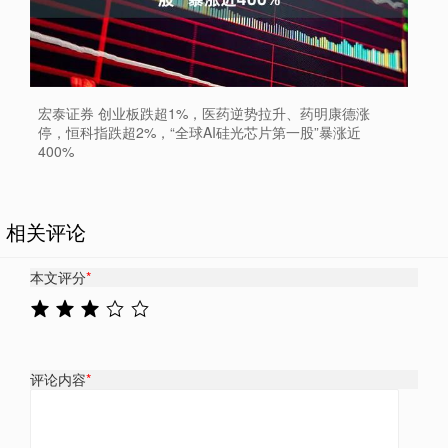
宏泰证券 创业板跌超1%，医药逆势拉升、药明康德涨
停，恒科指跌超2%，“全球AI硅光芯片第一股”暴涨近
400%
相关评论
本文评分
*
评论内容
*