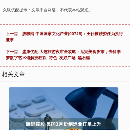
久联优配提示：文章来自网络，不代表本站观点。
上一篇：
股粮网 中国国家文化产业(00745)：王仕棣获委任为执行
董事
下一篇：
盛康优配 大连旅游夜市全攻略：逛完美食夜市，去科学
梦数字艺术馆解技狂欢_特色_友好广场_黑石礁
相关文章