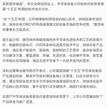
高密度存储器”。本次业绩说明会上，半导体设备公司纷纷向投资者透
露“十五五”时期的技术攻关方向。
“在‘十五五’时期，公司将继续利用现有的核心技术，持续拓展市场空
间，保持在ALD和CVD等高端薄膜沉积设备市场的竞争优势。”微导纳
米董事长王磊表示。
据王磊介绍，微导纳米将瞄准国内外半导体先进技术和工艺的发展方
向，构建和完善ALD、CVD等多种先进真空技术平台，持续丰富产品
矩阵，满足客户新器件、新架构、新材料的工艺需求，提供多场景全
方位解决方案，覆盖逻辑、存储、先进封装、化合物半导体、新型显
示等细分应用领域，满足先进半导体下一代技术迭代的需求。
深科达董事会秘书郑亦平表示，公司紧跟国家“十五五”半导体设备国
产化规划目标，聚焦半导体封测设备核心主赛道。以自主研发为引
领，通过系统化技术攻关与市场化快速落地双向发力，持续优化提升
产品核心技术指标，集中攻坚行业关键技术，稳固行业领先地位。
在国产半导体设备更新迭代速度加快的背景下，上市公司普遍加快了
产品研发与推广进度。