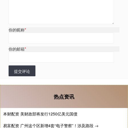
你的昵称
*
你的邮箱
*
提交评论
热点资讯
本财配资 美财政部将发行1250亿美元国债
易富配资 广州这个区新增4套“电子警察”！涉及路段 →