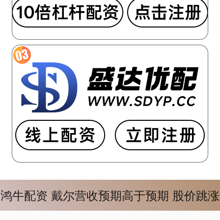
鸿牛配资 戴尔营收预期高于预期 股价跳涨