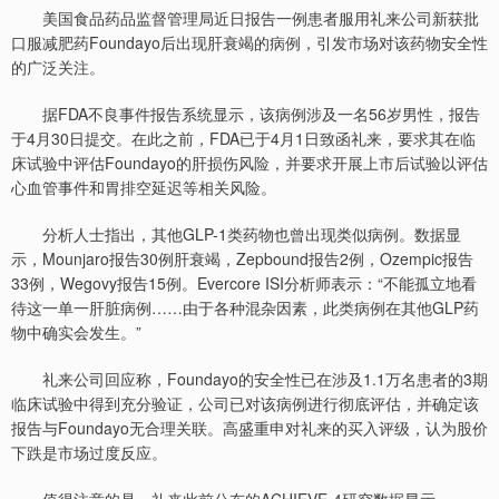
美国食品药品监督管理局近日报告一例患者服用礼来公司新获批
口服减肥药Foundayo后出现肝衰竭的病例，引发市场对该药物安全性
的广泛关注。
据FDA不良事件报告系统显示，该病例涉及一名56岁男性，报告
于4月30日提交。在此之前，FDA已于4月1日致函礼来，要求其在临
床试验中评估Foundayo的肝损伤风险，并要求开展上市后试验以评估
心血管事件和胃排空延迟等相关风险。
分析人士指出，其他GLP-1类药物也曾出现类似病例。数据显
示，Mounjaro报告30例肝衰竭，Zepbound报告2例，Ozempic报告
33例，Wegovy报告15例。Evercore ISI分析师表示：“不能孤立地看
待这一单一肝脏病例……由于各种混杂因素，此类病例在其他GLP药
物中确实会发生。”
礼来公司回应称，Foundayo的安全性已在涉及1.1万名患者的3期
临床试验中得到充分验证，公司已对该病例进行彻底评估，并确定该
报告与Foundayo无合理关联。高盛重申对礼来的买入评级，认为股价
下跌是市场过度反应。