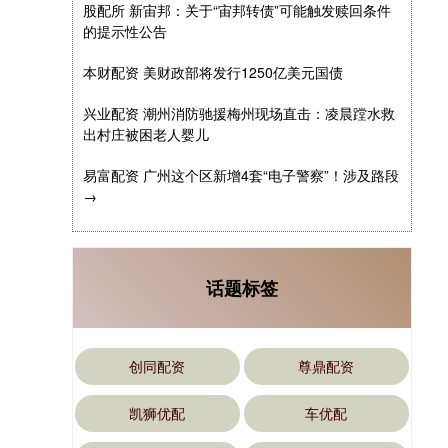
股配所 新宙邦：关于“宙邦转债”可能触发赎回条件
的提示性公告
本财配资 美财政部将发行1250亿美元国债
兴业配资 潮州消防驰援梅州现场直击：凌晨蹚水救
出村庄被困老人婴儿
易富配资 广州这个区新增4套“电子警察”！涉及路段
→
话题标签
创同配资
尊鼎配资
凯狮优配
车优配