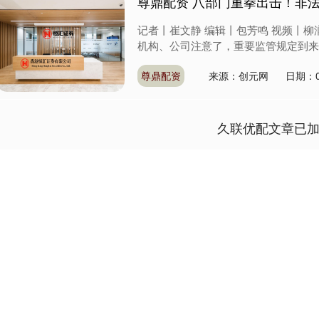
尊鼎配资 八部门重拳出击！非
记者丨崔文静 编辑丨包芳鸣 视频丨
机构、公司注意了，重要监管规定到来。 
尊鼎配资
来源：创元网
日期：0
久联优配文章已